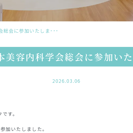
た
し
ま
し
た
会総会に参加いたしま･･･
本美容内科学会総会に参加い
2026.03.06
クです。
に参加いたしました。