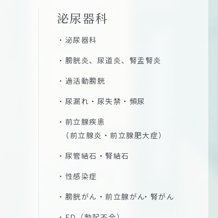
泌尿器科
泌尿器科
膀胱炎、尿道炎、腎盂腎炎
過活動膀胱
尿漏れ・尿失禁・頻尿
前立腺疾患
（前立腺炎・前立腺肥大症）
尿管結石・腎結石
性感染症
膀胱がん・前立腺がん
・腎がん
ED（勃起不全）