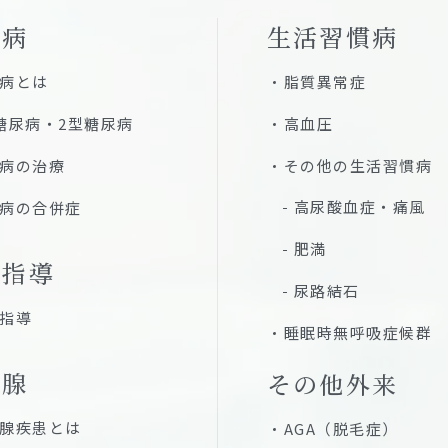
尿病
生活習慣病
病とは
脂質異常症
糖尿病・2型糖尿病
高血圧
病の治療
その他の生活習慣病
高尿酸血症・痛風
病の合併症
肥満
養指導
尿路結石
指導
睡眠時無呼吸症候群
状腺
その他外来
腺疾患とは
AGA（脱毛症）