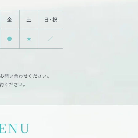
金
土
日・祝
●
★
／
お問い合わせください。
約ください。
ENU